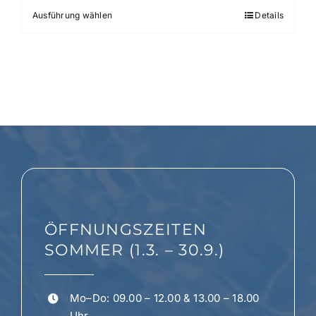
Ausführung wählen
Details
Dieses
Produkt
weist
mehrere
Varianten
auf.
Die
Optionen
können
auf
der
ÖFFNUNGSZEITEN
Produktseite
gewählt
SOMMER (1.3. – 30.9.)
werden
Mo–Do: 09.00 – 12.00 & 13.00 – 18.00
Uhr