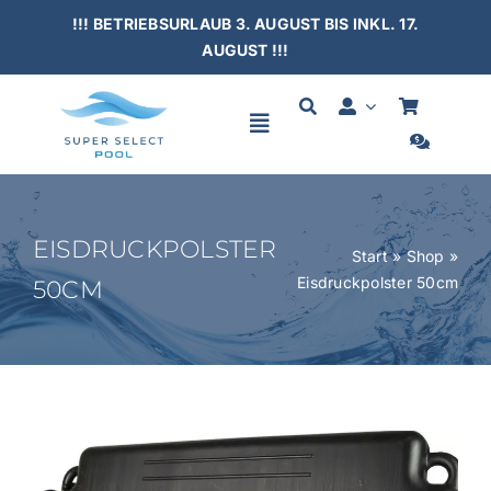
Skip
!!! BETRIEBSURLAUB 3. AUGUST BIS INKL. 17.
to
AUGUST !!!
content
Toggle
Navigation
HOME
EISDRUCKPOLSTER
Start
»
Shop
»
Eisdruckpolster 50cm
50CM
SCHWIMMBÄDER
ÜBERDACHUNGEN
ZUBEHÖR