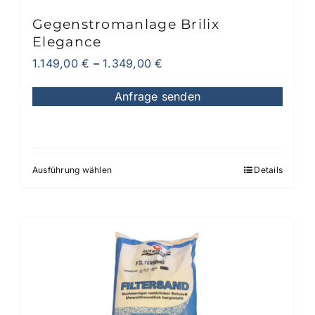
gewählt
Gegenstromanlage Brilix
werden
Elegance
1.149,00
€
–
1.349,00
€
Anfrage senden
Ausführung wählen
Details
Dieses
Produkt
weist
mehrere
Varianten
auf.
Die
Optionen