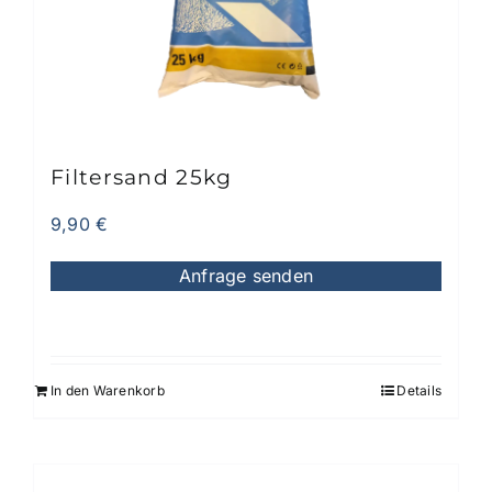
können
auf
der
Produktseite
gewählt
werden
Filtersand 25kg
9,90
€
Anfrage senden
In den Warenkorb
Details