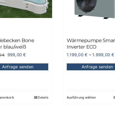
ebecken Bone
Wärmepumpe Smar
r blau/weiß
Inverter ECO
Ursprünglicher
Aktueller
999,00
€
1.199,00
€
–
1.999,00
€
00
€
Preis
Preis
Anfrage senden
Anfrage senden
war:
ist:
1.949,00 €
999,00 €.
Warenkorb
Details
Ausführung wählen
Dieses
Produkt
weist