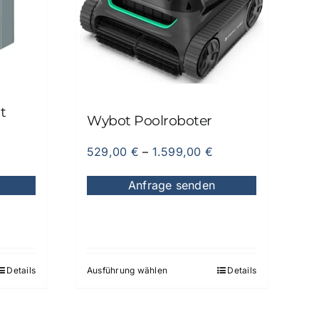
t
Wybot Poolroboter
529,00
€
–
1.599,00
€
Anfrage senden
Details
Ausführung wählen
Details
Dieses
Produkt
weist