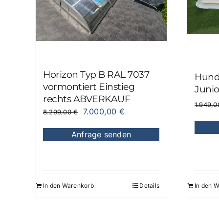
RATGEBER & INFOS
KONTAKT
Horizon Typ B RAL 7037
Hund
vormontiert Einstieg
Junio
rechts ABVERKAUF
1.949,
Ursprünglicher
Aktueller
7.000,00
€
8.299,00
€
Preis
Preis
Anfrage senden
war:
ist:
8.299,00 €
7.000,00 €.
In den Warenkorb
Details
In den 