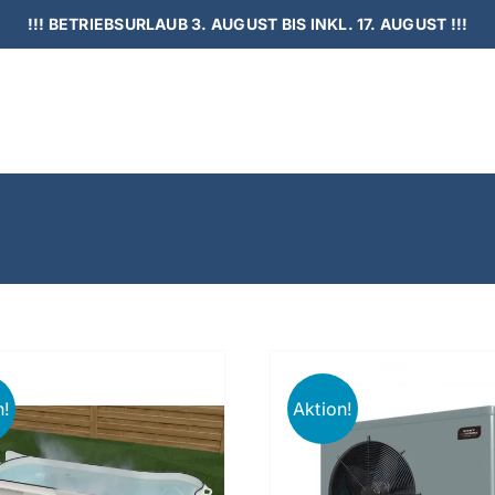
!!! BETRIEBSURLAUB 3. AUGUST BIS INKL. 17. AUGUST !!!
n!
Aktion!