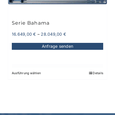
Produktseite
gewählt
werden
Serie Bahama
16.649,00
€
–
28.049,00
€
Anfrage senden
Ausführung wählen
Details
Dieses
Produkt
weist
mehrere
Varianten
auf.