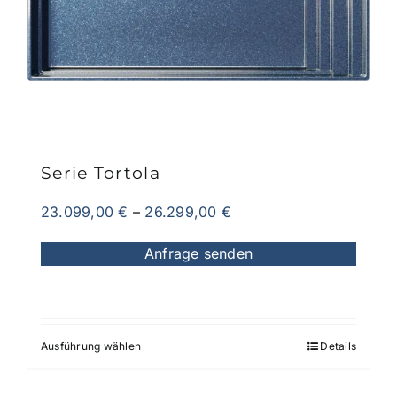
Serie Tortola
23.099,00
€
–
26.299,00
€
Anfrage senden
Ausführung wählen
Details
Dieses
Produkt
weist