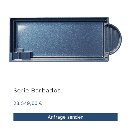
mehrere
Varianten
auf.
Die
Optionen
können
auf
der
Produktseite
gewählt
werden
Serie Barbados
23.549,00
€
Anfrage senden