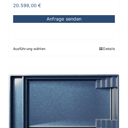
20.599,00
€
Anfrage senden
Ausführung wählen
Details
Dieses
Produkt
weist
mehrere
Varianten
auf.
Die
Optionen
können
auf
der