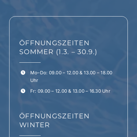
Die
Optionen
können
auf
der
ÖFFNUNGSZEITEN
Produktseite
gewählt
SOMMER (1.3. – 30.9.)
werden
Mo–Do: 09.00 – 12.00 & 13.00 – 18.00
Uhr
Fr: 09.00 – 12.00 & 13.00 – 16.30 Uhr
ÖFFNUNGSZEITEN
WINTER