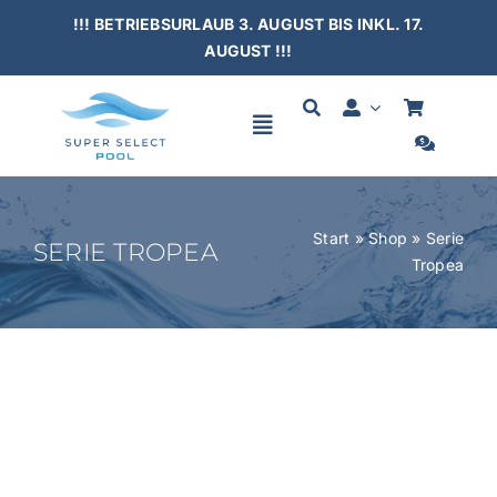
Skip
!!! BETRIEBSURLAUB 3. AUGUST BIS INKL. 17.
to
AUGUST !!!
content
Toggle
Navigation
HOME
Start
»
Shop
»
Serie
SERIE TROPEA
Tropea
SCHWIMMBÄDER
ÜBERDACHUNGEN
ZUBEHÖR