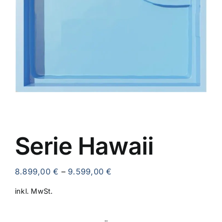
AKTIONEN
RATGEBER & INFOS
KONTAKT
Serie Hawaii
8.899,00
€
–
9.599,00
€
inkl. MwSt.