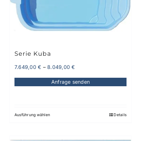
Serie Kuba
7.649,00
€
–
8.049,00
€
Anfrage senden
Ausführung wählen
Details
Dieses
Produkt
weist