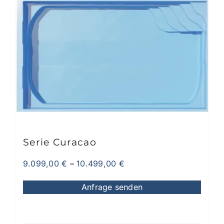
mehrere
Varianten
auf.
Die
Optionen
können
auf
der
Produktseite
gewählt
werden
Serie Curacao
9.099,00
€
–
10.499,00
€
Anfrage senden