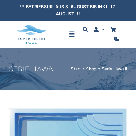
Skip
!!! BETRIEBSURLAUB 3. AUGUST BIS INKL. 17.
to
AUGUST !!!
content
Toggle
Navigation
HOME
SERIE HAWAII
Start
»
Shop
»
Serie Hawaii
SCHWIMMBÄDER
ÜBERDACHUNGEN
ZUBEHÖR