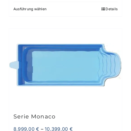
Ausführung wählen
Details
Dieses
Produkt
weist
mehrere
Varianten
auf.
Die
Optionen
können
auf
der
Produktseite
gewählt
werden
Serie Monaco
8.999,00
€
–
10.399,00
€