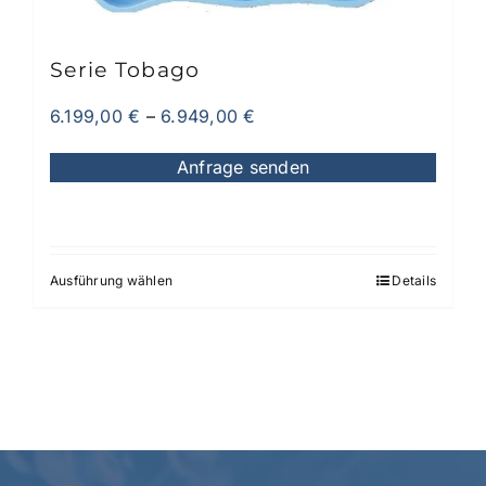
gewählt
werden
Serie Tobago
6.199,00
€
–
6.949,00
€
Anfrage senden
Ausführung wählen
Details
Dieses
Produkt
weist
mehrere
Varianten
auf.
Die