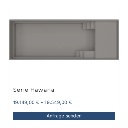
weist
mehrere
Varianten
auf.
Die
Optionen
können
auf
der
Produktseite
gewählt
werden
Serie Hawana
19.149,00
€
–
19.549,00
€
Anfrage senden