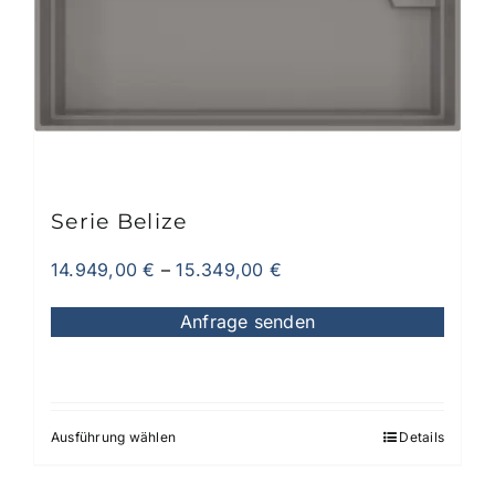
Optionen
können
auf
der
Produktseite
gewählt
werden
Serie Belize
14.949,00
€
–
15.349,00
€
Anfrage senden
Ausführung wählen
Details
Dieses
Produkt