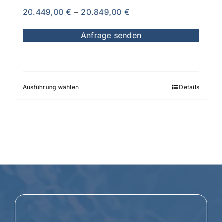
20.449,00
€
–
20.849,00
€
Anfrage senden
Ausführung wählen
Details
Dieses
Produkt
weist
mehrere
Varianten
auf.
Die
Optionen
können
auf