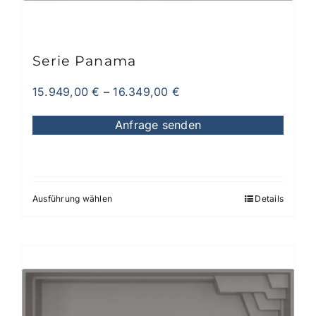
Serie Panama
15.949,00
€
–
16.349,00
€
Anfrage senden
Ausführung wählen
Details
Dieses
Produkt
weist
mehrere
Varianten
auf.
Die