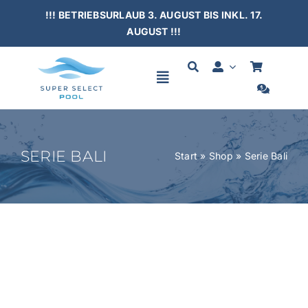
Skip
!!! BETRIEBSURLAUB 3. AUGUST BIS INKL. 17.
to
AUGUST !!!
content
Toggle
Navigation
HOME
SERIE BALI
Start
»
Shop
»
Serie Bali
SCHWIMMBÄDER
ÜBERDACHUNGEN
ZUBEHÖR