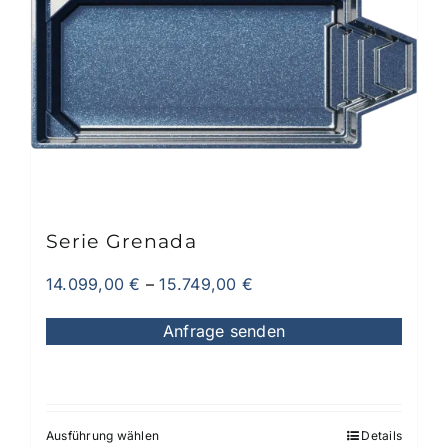
Serie Grenada
14.099,00
€
–
15.749,00
€
Anfrage senden
Ausführung wählen
Details
Dieses