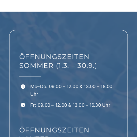
auf.
Die
Optionen
können
auf
der
ÖFFNUNGSZEITEN
Produktseite
gewählt
SOMMER (1.3. – 30.9.)
werden
Mo–Do: 09.00 – 12.00 & 13.00 – 18.00
Uhr
Fr: 09.00 – 12.00 & 13.00 – 16.30 Uhr
ÖFFNUNGSZEITEN