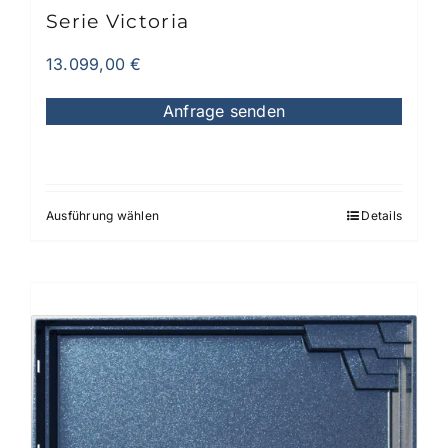
werden
Serie Victoria
13.099,00
€
Anfrage senden
Ausführung wählen
Details
Dieses
Produkt
weist
mehrere
Varianten
auf.
Die
Optionen
können