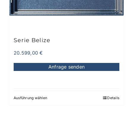
auf
der
Produktseite
gewählt
werden
Serie Belize
20.599,00
€
Anfrage senden
Ausführung wählen
Details
Dieses
Produkt
weist
mehrere
Varianten