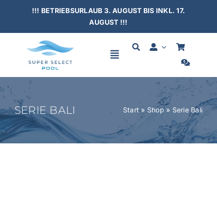
Skip
!!! BETRIEBSURLAUB 3. AUGUST BIS INKL. 17.
to
AUGUST !!!
content
Toggle
Navigation
HOME
SERIE BALI
Start
»
Shop
»
Serie Bali
SCHWIMMBÄDER
ÜBERDACHUNGEN
ZUBEHÖR