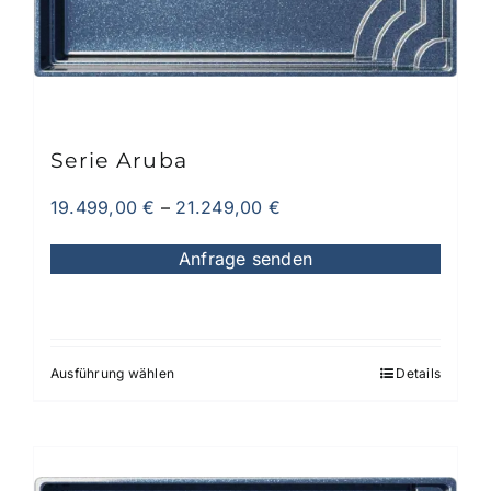
Serie Aruba
19.499,00
€
–
21.249,00
€
Anfrage senden
Ausführung wählen
Details
Dieses
Produkt
weist
mehrere