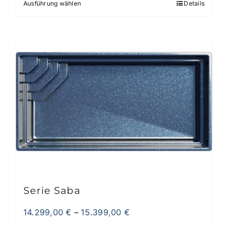
Ausführung wählen
Details
Dieses
Produkt
weist
mehrere
Varianten
auf.
Die
Optionen
können
auf
der
Produktseite
gewählt
werden
Serie Saba
14.299,00
€
–
15.399,00
€