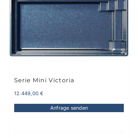
Varianten
auf.
Die
Optionen
können
auf
der
Produktseite
gewählt
werden
Serie Mini Victoria
12.449,00
€
Anfrage senden