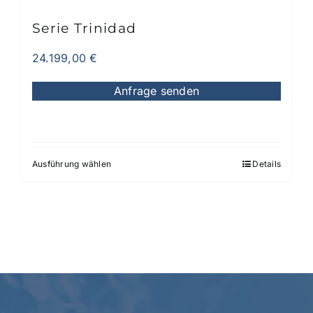
gewählt
werden
Serie Trinidad
24.199,00
€
Anfrage senden
Ausführung wählen
Details
Dieses
Produkt
weist
mehrere
Varianten
auf.
Die
Optionen