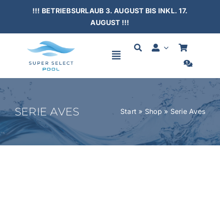
Skip
!!! BETRIEBSURLAUB 3. AUGUST BIS INKL. 17.
to
AUGUST !!!
content
Toggle
Navigation
HOME
SERIE AVES
Start
»
Shop
»
Serie Aves
SCHWIMMBÄDER
ÜBERDACHUNGEN
ZUBEHÖR