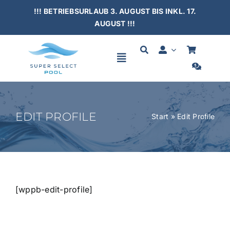
Skip
!!! BETRIEBSURLAUB 3. AUGUST BIS INKL. 17.
to
AUGUST !!!
content
Toggle
Navigation
HOME
EDIT PROFILE
Start
»
Edit Profile
SCHWIMMBÄDER
ÜBERDACHUNGEN
[wppb-edit-profile]
ZUBEHÖR